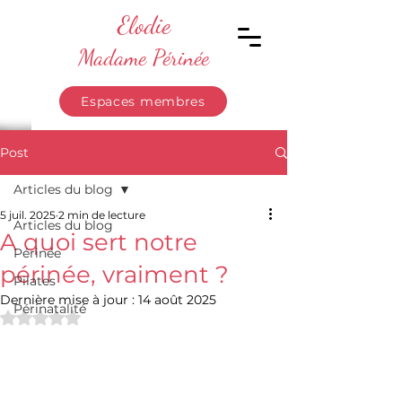
Elodie
Madame Périnée
Espaces membres
Post
Articles du blog
5 juil. 2025
2 min de lecture
Articles du blog
A quoi sert notre
Périnée
périnée, vraiment ?
Pilates
Dernière mise à jour :
14 août 2025
Périnatalité
Noté NaN étoiles sur 5.