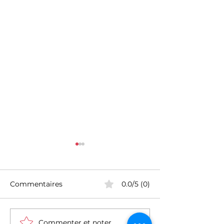
Commentaires
0.0/5 (0)
Commenter et noter...
Conseils pour pratiquer
Deuil périnatal