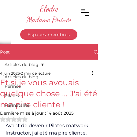
Elodie
Madame Périnée
Espaces membres
Post
Articles du blog
4 juin 2025
2 min de lecture
Articles du blog
Et si je vous avouais
Périnée
quelque chose ... J'ai été
Pilates
ma pire cliente !
Périnatalité
Dernière mise à jour :
14 août 2025
Noté NaN étoiles sur 5.
Avant de devenir Pilates matwork 
Instructor, j'ai été ma pire cliente.