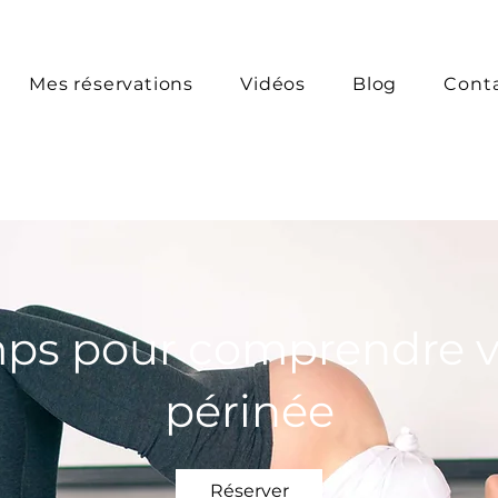
Mes réservations
Vidéos
Blog
Cont
ps pour comprendre v
périnée
Réserver