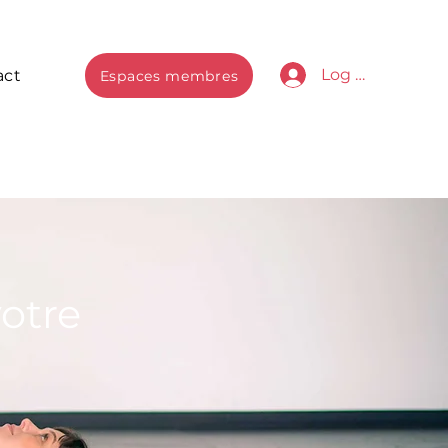
Log In
act
Espaces membres
otre