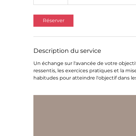
3
0
m
Réserver
i
n
Description du service
Un échange sur l'avancée de votre objectif, l
ressentis, les exercices pratiques et la mi
habitudes pour atteindre l'objectif dans les