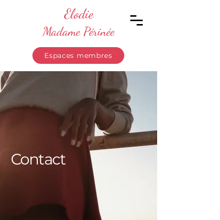
Elodie
Madame Périnée
Espaces membres
Contact