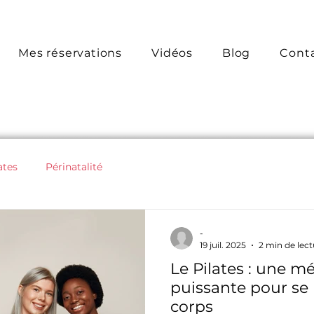
Mes réservations
Vidéos
Blog
Cont
ates
Périnatalité
-
19 juil. 2025
2 min de lect
Le Pilates : une 
puissante pour se
corps