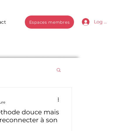
Log In
act
Espaces membres
ure
méthode douce mais
 reconnecter à son