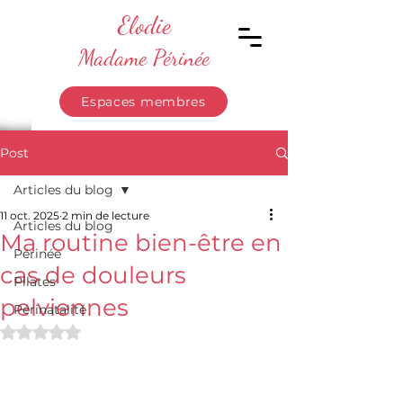
Elodie
Madame Périnée
Espaces membres
Post
Articles du blog
11 oct. 2025
2 min de lecture
Articles du blog
Ma routine bien-être en
Périnée
cas de douleurs
Pilates
pelviennes
Périnatalité
Noté NaN étoiles sur 5.