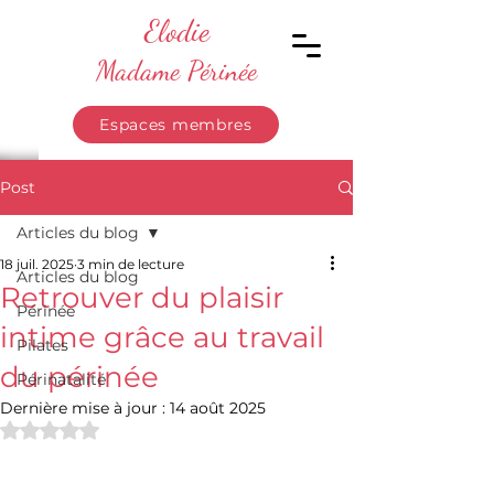
Elodie
Madame Périnée
Espaces membres
Post
Articles du blog
18 juil. 2025
3 min de lecture
Articles du blog
Retrouver du plaisir
Périnée
intime grâce au travail
Pilates
du périnée
Périnatalité
Dernière mise à jour :
14 août 2025
Noté NaN étoiles sur 5.