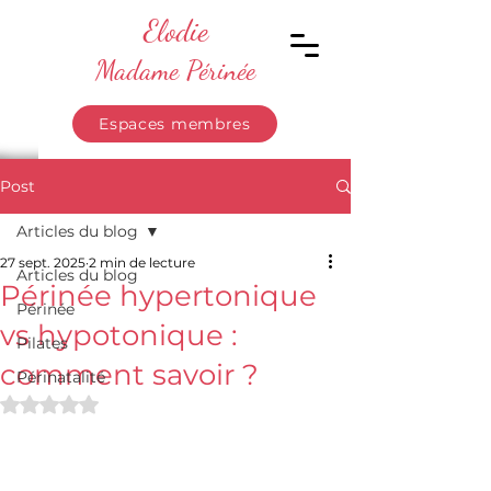
Elodie
Madame Périnée
Espaces membres
Post
Articles du blog
27 sept. 2025
2 min de lecture
Articles du blog
Périnée hypertonique
Périnée
vs hypotonique :
Pilates
comment savoir ?
Périnatalité
Noté NaN étoiles sur 5.