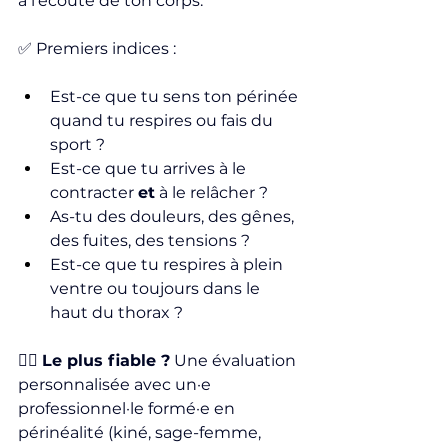
à l’écoute de ton corps.
✅ Premiers indices :
Est-ce que tu sens ton périnée 
quand tu respires ou fais du 
sport ?
Est-ce que tu arrives à le 
contracter 
et
 à le relâcher ?
As-tu des douleurs, des gênes, 
des fuites, des tensions ?
Est-ce que tu respires à plein 
ventre ou toujours dans le 
haut du thorax ?
👩‍⚕️ 
Le plus fiable ?
 Une évaluation 
personnalisée avec un·e 
professionnel·le formé·e en 
périnéalité (kiné, sage-femme, 